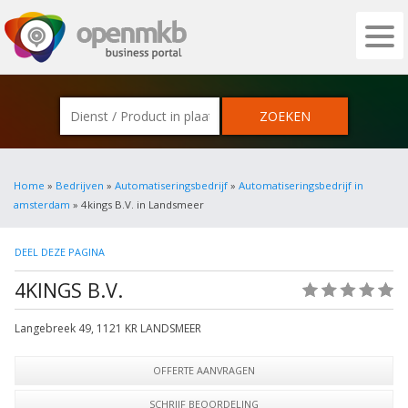
OPENMKB - DE ZAKELIJKE PORTAL VOOR
Home
»
Bedrijven
»
Automatiseringsbedrijf
»
Automatiseringsbedrijf in
amsterdam
» 4kings B.V. in Landsmeer
DEEL DEZE PAGINA
4KINGS B.V.
(0)
Langebreek 49
,
1121 KR
LANDSMEER
OFFERTE AANVRAGEN
SCHRIJF BEOORDELING