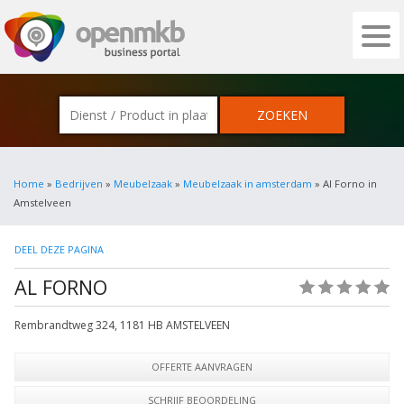
OPENMKB - DE ZAKELIJKE PORTAL VOOR
Home
»
Bedrijven
»
Meubelzaak
»
Meubelzaak in amsterdam
» Al Forno in
Amstelveen
DEEL DEZE PAGINA
AL FORNO
(0)
Rembrandtweg 324
,
1181 HB
AMSTELVEEN
OFFERTE AANVRAGEN
SCHRIJF BEOORDELING