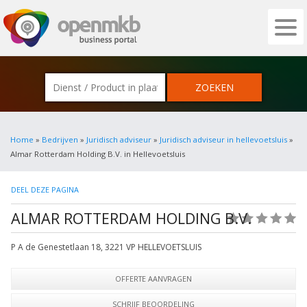
OPENMKB - DE ZAKELIJKE PORTAL VOOR
Home
»
Bedrijven
»
Juridisch adviseur
»
Juridisch adviseur in hellevoetsluis
»
Almar Rotterdam Holding B.V. in Hellevoetsluis
DEEL DEZE PAGINA
ALMAR ROTTERDAM HOLDING B.V.
(0)
P A de Genestetlaan 18
,
3221 VP
HELLEVOETSLUIS
OFFERTE AANVRAGEN
SCHRIJF BEOORDELING