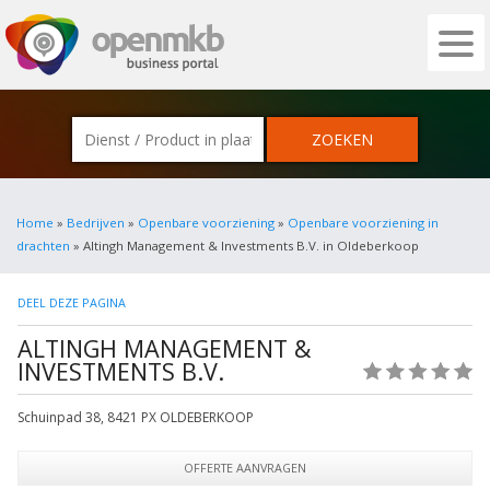
OPENMKB - DE ZAKELIJKE PORTAL VOOR
Home
»
Bedrijven
»
Openbare voorziening
»
Openbare voorziening in
drachten
» Altingh Management & Investments B.V. in Oldeberkoop
DEEL DEZE PAGINA
ALTINGH MANAGEMENT &
INVESTMENTS B.V.
(0)
Schuinpad 38
,
8421 PX
OLDEBERKOOP
OFFERTE AANVRAGEN