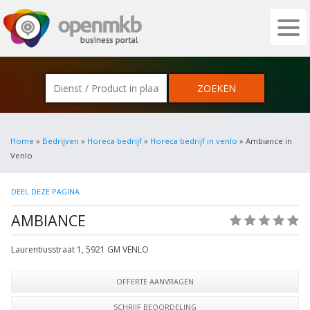
OPENMKB - DE ZAKELIJKE PORTAL VOOR
Home
»
Bedrijven
»
Horeca bedrijf
»
Horeca bedrijf in venlo
» Ambiance in
Venlo
DEEL DEZE PAGINA
AMBIANCE
(0)
Laurentiusstraat 1
,
5921 GM
VENLO
OFFERTE AANVRAGEN
SCHRIJF BEOORDELING