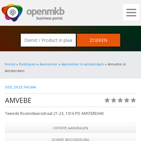
OPENMKB - DE ZAKELIJKE PORTAL VOOR
Home
»
Bedrijven
»
Aannemer
»
Aannemer in amsterdam
» Amvebe in
Amsterdam
DEEL DEZE PAGINA
AMVEBE
(0)
Tweede Rozendwarsstraat 21-23
,
1016 PD
AMSTERDAM
OFFERTE AANVRAGEN
SCHRIJF BEOORDELING