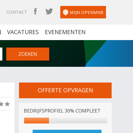
N
CONTACT
OPENMKB FACEBOOK
OPENMKB TWITTER
MIJN OPENMKB
N
VACATURES
EVENEMENTEN
OFFERTE OPVRAGEN
(0)
BEDRIJFSPROFIEL 30% COMPLEET