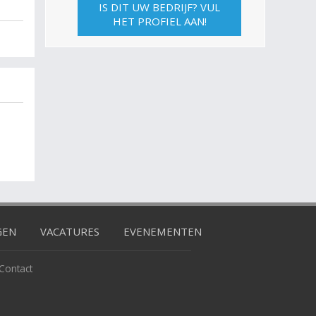
IS DIT UW BEDRIJF? VUL
HET PROFIEL AAN!
GEN
VACATURES
EVENEMENTEN
Contact