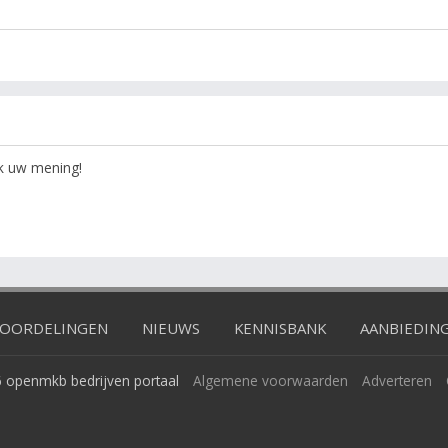
ok uw mening!
OORDELINGEN
NIEUWS
KENNISBANK
AANBIEDIN
 openmkb bedrijven portaal
Algemene voorwaarden
Adverteren