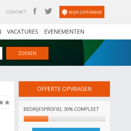
N
CONTACT
OPENMKB FACEBOOK
OPENMKB TWITTER
MIJN OPENMKB
N
VACATURES
EVENEMENTEN
OFFERTE OPVRAGEN
(0)
BEDRIJFSPROFIEL 30% COMPLEET