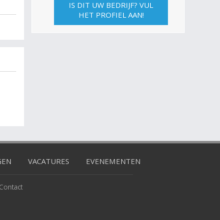
IS DIT UW BEDRIJF? VUL
HET PROFIEL AAN!
GEN
VACATURES
EVENEMENTEN
Contact