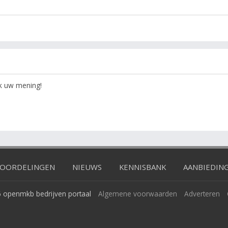
ok uw mening!
OORDELINGEN
NIEUWS
KENNISBANK
AANBIEDIN
 openmkb bedrijven portaal
Algemene voorwaarden
Adverteren