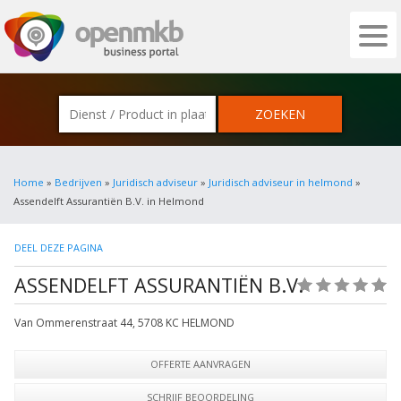
OPENMKB - DE ZAKELIJKE PORTAL VOOR
Home
»
Bedrijven
»
Juridisch adviseur
»
Juridisch adviseur in helmond
»
Assendelft Assurantiën B.V. in Helmond
DEEL DEZE PAGINA
ASSENDELFT ASSURANTIËN B.V.
(0)
Van Ommerenstraat 44
,
5708 KC
HELMOND
OFFERTE AANVRAGEN
SCHRIJF BEOORDELING