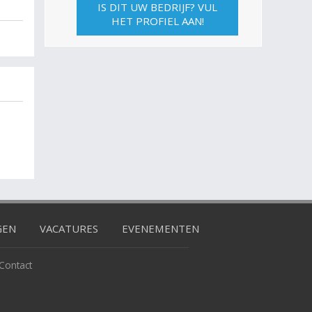
IS DIT UW BEDRIJF? VUL
HET PROFIEL AAN!
GEN
VACATURES
EVENEMENTEN
Contact