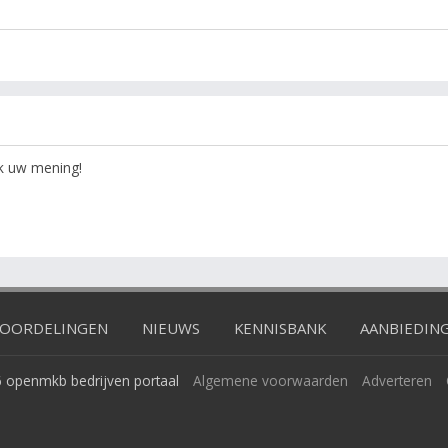
ok uw mening!
OORDELINGEN
NIEUWS
KENNISBANK
AANBIEDIN
 openmkb bedrijven portaal
Algemene voorwaarden
Adverteren