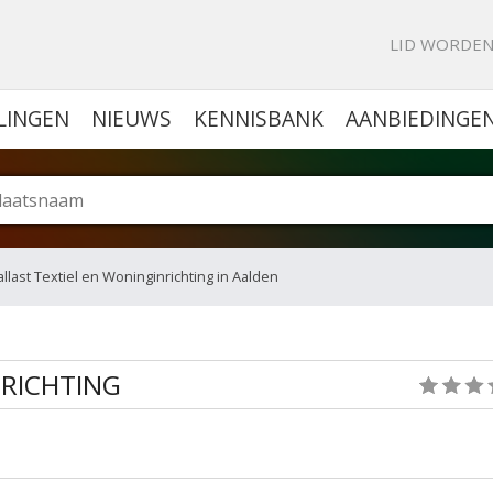
KE PORTAL VOOR BEDRIJVEN
LID WORDE
LINGEN
NIEUWS
KENNISBANK
AANBIEDINGE
allast Textiel en Woninginrichting in Aalden
NRICHTING