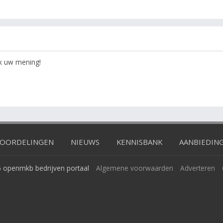
ok uw mening!
OORDELINGEN
NIEUWS
KENNISBANK
AANBIEDIN
 openmkb bedrijven portaal
Algemene voorwaarden
Adverteren