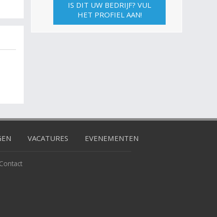
IS DIT UW BEDRIJF? VUL
HET PROFIEL AAN!
GEN
VACATURES
EVENEMENTEN
Contact