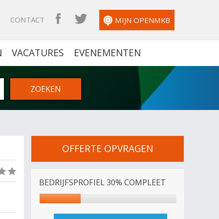
N
CONTACT
OPENMKB FACEBOOK
OPENMKB TWITTER
MIJN OPENMKB
N
VACATURES
EVENEMENTEN
OFFERTE OPVRAGEN
(0)
BEDRIJFSPROFIEL 30% COMPLEET