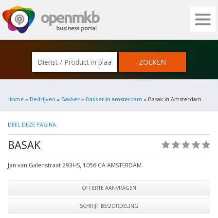
OPENMKB - DE ZAKELIJKE PORTAL VOOR
Home
»
Bedrijven
»
Bakker
»
Bakker in amsterdam
» Basak in Amsterdam
DEEL DEZE PAGINA
BASAK
(0)
Jan van Galenstraat 293HS
,
1056 CA
AMSTERDAM
OFFERTE AANVRAGEN
SCHRIJF BEOORDELING