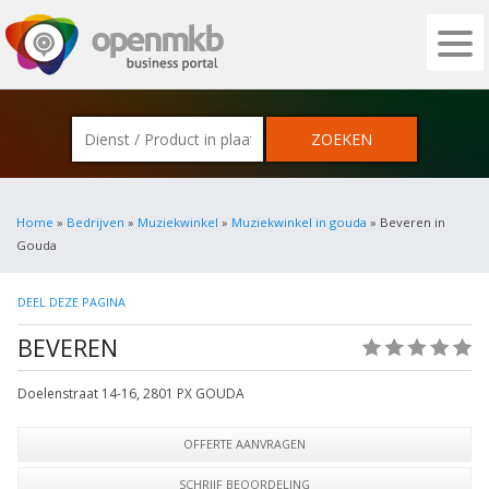
OPENMKB - DE ZAKELIJKE PORTAL VOOR
Home
»
Bedrijven
»
Muziekwinkel
»
Muziekwinkel in gouda
» Beveren in
Gouda
DEEL DEZE PAGINA
BEVEREN
(0)
Doelenstraat 14-16
,
2801 PX
GOUDA
OFFERTE AANVRAGEN
SCHRIJF BEOORDELING