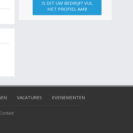
IS DIT UW BEDRIJF? VUL
HET PROFIEL AAN!
GEN
VACATURES
EVENEMENTEN
Contact