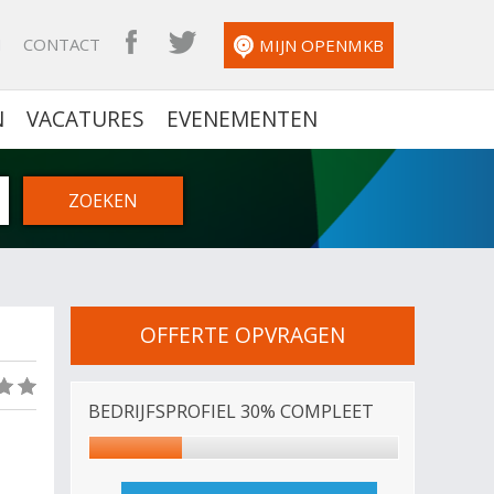
N
CONTACT
OPENMKB FACEBOOK
OPENMKB TWITTER
MIJN OPENMKB
N
VACATURES
EVENEMENTEN
OFFERTE OPVRAGEN
(0)
BEDRIJFSPROFIEL 30% COMPLEET