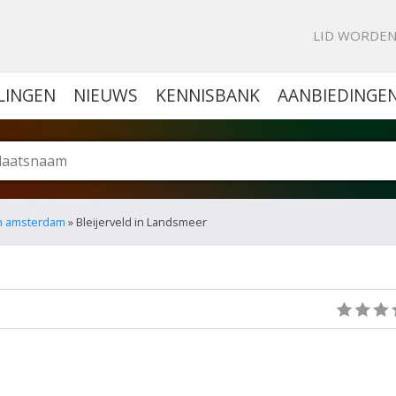
KE PORTAL VOOR BEDRIJVEN
LID WORDE
LINGEN
NIEUWS
KENNISBANK
AANBIEDINGE
n amsterdam
» Bleijerveld in Landsmeer