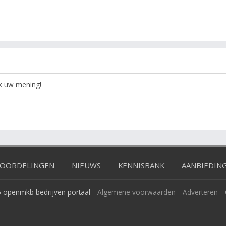
ok uw mening!
OORDELINGEN
NIEUWS
KENNISBANK
AANBIEDIN
 openmkb bedrijven portaal
Algemene voorwaarden
Adverteren