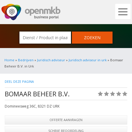
OPENMKB - DE ZAKELIJKE PORTAL VOOR
Home
»
Bedrijven
»
Juridisch adviseur
»
Juridisch adviseur in urk
» Bomaar
Beheer B.V. in Urk
DEEL DEZE PAGINA
BOMAAR BEHEER B.V.
(0)
Domineesweg 36C
,
8321 DZ
URK
OFFERTE AANVRAGEN
SCHRIJF BEOORDELING