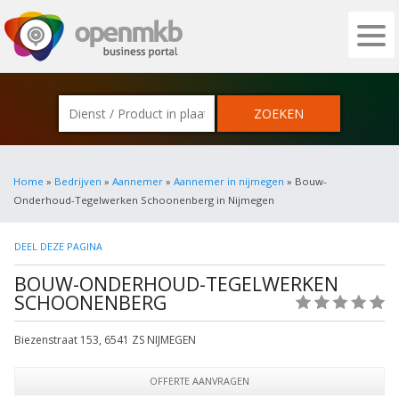
OPENMKB - DE ZAKELIJKE PORTAL VOOR
Home
»
Bedrijven
»
Aannemer
»
Aannemer in nijmegen
» Bouw-
Onderhoud-Tegelwerken Schoonenberg in Nijmegen
DEEL DEZE PAGINA
BOUW-ONDERHOUD-TEGELWERKEN
SCHOONENBERG
(0)
Biezenstraat 153
,
6541 ZS
NIJMEGEN
OFFERTE AANVRAGEN