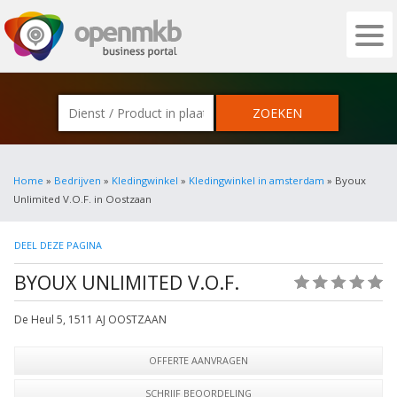
OPENMKB - DE ZAKELIJKE PORTAL VOOR
Home
»
Bedrijven
»
Kledingwinkel
»
Kledingwinkel in amsterdam
» Byoux
Unlimited V.O.F. in Oostzaan
DEEL DEZE PAGINA
BYOUX UNLIMITED V.O.F.
(0)
De Heul 5
,
1511 AJ
OOSTZAAN
OFFERTE AANVRAGEN
SCHRIJF BEOORDELING