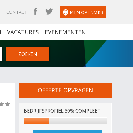
N
CONTACT
OPENMKB FACEBOOK
OPENMKB TWITTER
MIJN OPENMKB
N
VACATURES
EVENEMENTEN
OFFERTE OPVRAGEN
(0)
BEDRIJFSPROFIEL 30% COMPLEET