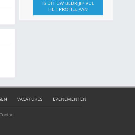
IS DIT UW BEDRIJF? VUL
HET PROFIEL AAN!
GEN
VACATURES
EVENEMENTEN
Contact