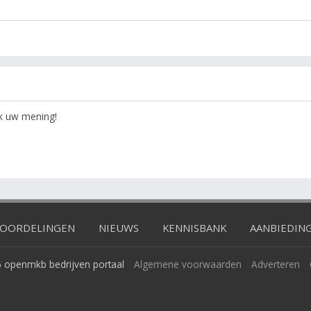
ok uw mening!
OORDELINGEN
NIEUWS
KENNISBANK
AANBIEDIN
 openmkb bedrijven portaal
Algemene voorwaarden
Adverteren