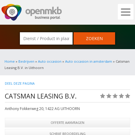
OPENMKB - DE ZAKELIJKE PORTAL VOOR
Home
»
Bedrijven
»
Auto occasion
»
Auto occasion in amsterdam
» Catsman
Leasing B.V. in Uithoorn
DEEL DEZE PAGINA
CATSMAN LEASING B.V.
(0)
Anthony Fokkerweg 20
,
1422 AG
UITHOORN
OFFERTE AANVRAGEN
SCHRIJF BEOORDELING