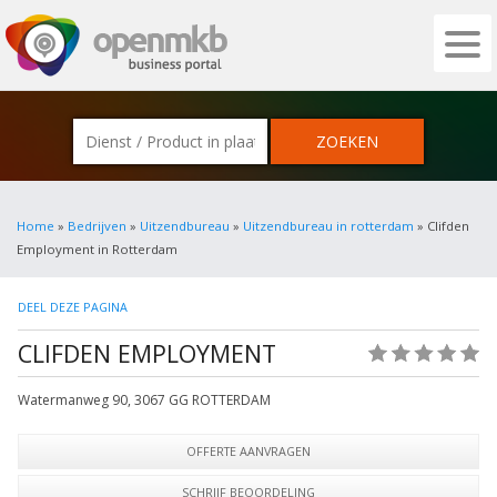
OPENMKB - DE ZAKELIJKE PORTAL VOOR
Home
»
Bedrijven
»
Uitzendbureau
»
Uitzendbureau in rotterdam
» Clifden
Employment in Rotterdam
DEEL DEZE PAGINA
CLIFDEN EMPLOYMENT
(0)
Watermanweg 90
,
3067 GG
ROTTERDAM
OFFERTE AANVRAGEN
SCHRIJF BEOORDELING