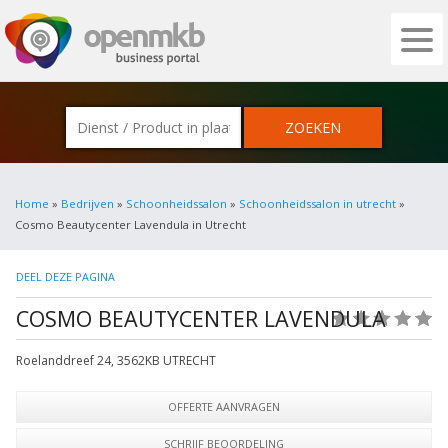
OPENMKB - DE ZAKELIJKE PORTAL VOOR
Home
»
Bedrijven
»
Schoonheidssalon
»
Schoonheidssalon in utrecht
»
Cosmo Beautycenter Lavendula in Utrecht
DEEL DEZE PAGINA
COSMO BEAUTYCENTER LAVENDULA
(0)
Roelanddreef 24
,
3562KB
UTRECHT
OFFERTE AANVRAGEN
SCHRIJF BEOORDELING