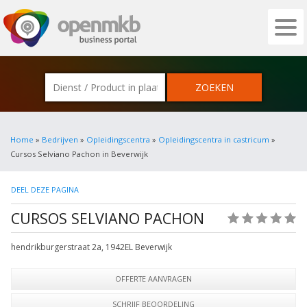
OPENMKB - DE ZAKELIJKE PORTAL VOOR
Home
»
Bedrijven
»
Opleidingscentra
»
Opleidingscentra in castricum
»
Cursos Selviano Pachon in Beverwijk
DEEL DEZE PAGINA
CURSOS SELVIANO PACHON
(0)
hendrikburgerstraat 2a
,
1942EL
Beverwijk
OFFERTE AANVRAGEN
SCHRIJF BEOORDELING