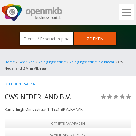
OPENMKB - DE ZAKELIJKE PORTAL VOOR
Home
»
Bedrijven
»
Reinigingsbedrijf
»
Reinigingsbedrijf in alkmaar
» CWS
Nederland B.V. in Alkmaar
DEEL DEZE PAGINA
CWS NEDERLAND B.V.
(0)
Kamerlingh Onnesstraat 1
,
1821 BP
ALKMAAR
OFFERTE AANVRAGEN
SCHRIJF BEOORDELING