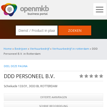
OPENMKB - DE ZAKELIJKE PORTAL VOOR
Home
»
Bedrijven
»
Verhuurbedrijf
»
Verhuurbedrijf in rotterdam
» DDD
Personeel B.V. in Rotterdam
DEEL DEZE PAGINA
DDD PERSONEEL B.V.
(0)
Schiekade 133/31
,
3033 BL
ROTTERDAM
OFFERTE AANVRAGEN
SCHRIJF BEOORDELING