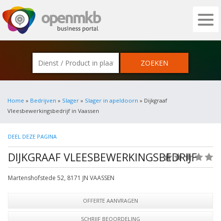
OPENMKB - DE ZAKELIJKE PORTAL VOOR
Home
»
Bedrijven
»
Slager
»
Slager in apeldoorn
» Dijkgraaf
Vleesbewerkingsbedrijf in Vaassen
DEEL DEZE PAGINA
DIJKGRAAF VLEESBEWERKINGSBEDRIJF
(0)
Martenshofstede 52
,
8171 JN
VAASSEN
OFFERTE AANVRAGEN
SCHRIJF BEOORDELING