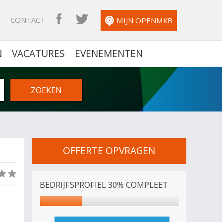
N
CONTACT
OPENMKB FACEBOOK
OPENMKB TWITTER
MIJN OPENMKB
N
VACATURES
EVENEMENTEN
OFFERTE OPVRAGEN
(0)
BEDRIJFSPROFIEL 30% COMPLEET