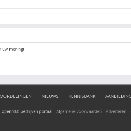
ok uw mening!
OORDELINGEN
NIEUWS
KENNISBANK
AANBIEDIN
 openmkb bedrijven portaal
Algemene voorwaarden
Adverteren