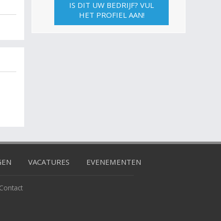
IS DIT UW BEDRIJF? VUL
HET PROFIEL AAN!
GEN
VACATURES
EVENEMENTEN
Contact