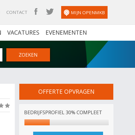
N
CONTACT
OPENMKB FACEBOOK
OPENMKB TWITTER
MIJN OPENMKB
N
VACATURES
EVENEMENTEN
OFFERTE OPVRAGEN
(0)
BEDRIJFSPROFIEL 30% COMPLEET