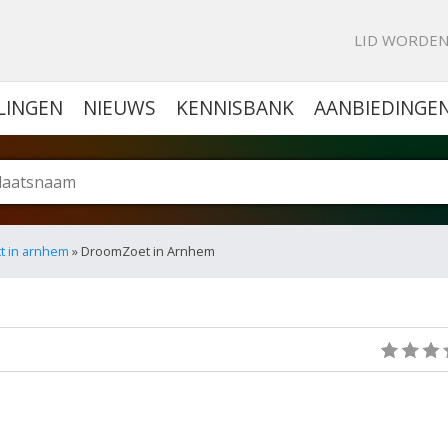
KE PORTAL VOOR BEDRIJVEN
LID WORDE
LINGEN
NIEUWS
KENNISBANK
AANBIEDINGE
t in arnhem
» DroomZoet in Arnhem