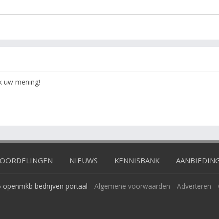
ok uw mening!
OORDELINGEN
NIEUWS
KENNISBANK
AANBIEDIN
 openmkb bedrijven portaal
Algemene voorwaarden
Adverteren