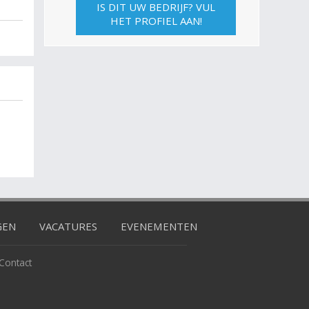
IS DIT UW BEDRIJF? VUL
HET PROFIEL AAN!
GEN
VACATURES
EVENEMENTEN
Contact