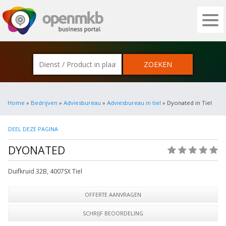
OPENMKB - DE ZAKELIJKE PORTAL VOOR
Home
»
Bedrijven
»
Adviesbureau
»
Adviesbureau in tiel
» Dyonated in Tiel
DEEL DEZE PAGINA
DYONATED
(0)
Duifkruid 32B
,
4007SX
Tiel
OFFERTE AANVRAGEN
SCHRIJF BEOORDELING