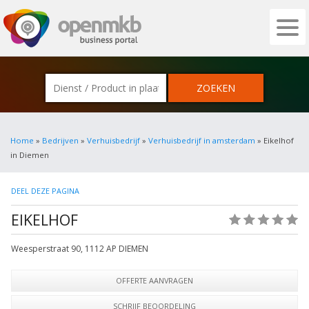
OPENMKB - DE ZAKELIJKE PORTAL VOOR
Home
»
Bedrijven
»
Verhuisbedrijf
»
Verhuisbedrijf in amsterdam
» Eikelhof
in Diemen
DEEL DEZE PAGINA
EIKELHOF
(0)
Weesperstraat 90
,
1112 AP
DIEMEN
OFFERTE AANVRAGEN
SCHRIJF BEOORDELING