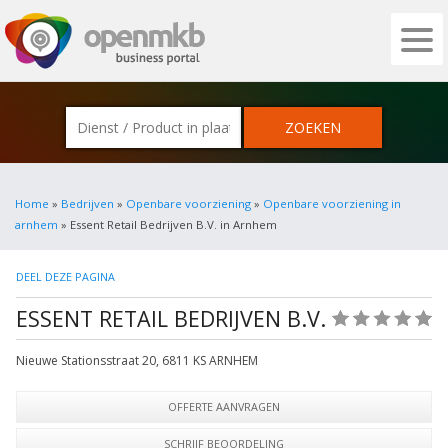
OPENMKB - DE ZAKELIJKE PORTAL VOOR
Home
»
Bedrijven
»
Openbare voorziening
»
Openbare voorziening in
arnhem
» Essent Retail Bedrijven B.V. in Arnhem
DEEL DEZE PAGINA
ESSENT RETAIL BEDRIJVEN B.V.
(0)
Nieuwe Stationsstraat 20
,
6811 KS
ARNHEM
OFFERTE AANVRAGEN
SCHRIJF BEOORDELING