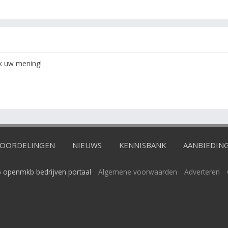
ok uw mening!
OORDELINGEN
NIEUWS
KENNISBANK
AANBIEDIN
 openmkb bedrijven portaal
Algemene voorwaarden
Adverteren