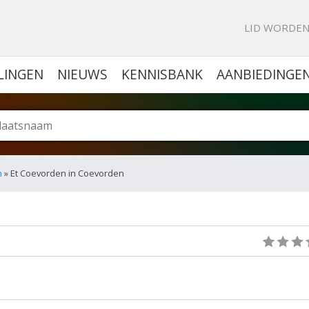
KE PORTAL VOOR BEDRIJVEN
LID WORDE
LINGEN
NIEUWS
KENNISBANK
AANBIEDINGE
n
» Et Coevorden in Coevorden