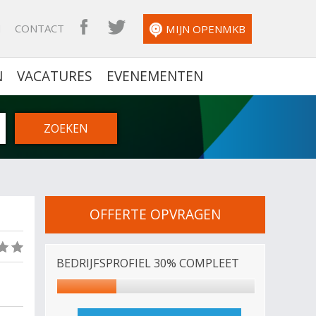
N
CONTACT
OPENMKB FACEBOOK
OPENMKB TWITTER
MIJN OPENMKB
N
VACATURES
EVENEMENTEN
OFFERTE OPVRAGEN
(0)
BEDRIJFSPROFIEL 30% COMPLEET