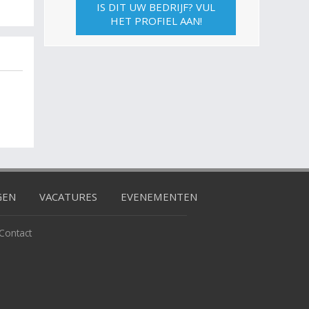
IS DIT UW BEDRIJF? VUL
HET PROFIEL AAN!
GEN
VACATURES
EVENEMENTEN
Contact