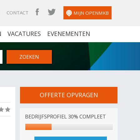
N
CONTACT
OPENMKB FACEBOOK
OPENMKB TWITTER
MIJN OPENMKB
N
VACATURES
EVENEMENTEN
OFFERTE OPVRAGEN
(0)
BEDRIJFSPROFIEL 30% COMPLEET