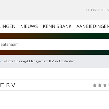
KE PORTAL VOOR BEDRIJVEN
LID WORDE
LINGEN
NIEUWS
KENNISBANK
AANBIEDINGE
dam
» Extra Holding & Management B.V. in Amsterdam
 B.V.