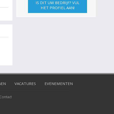
IS DIT UW BEDRIJF? VUL
HET PROFIEL AAN!
GEN
VACATURES
EVENEMENTEN
Contact