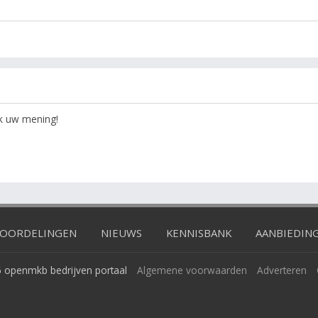
ok uw mening!
OORDELINGEN
NIEUWS
KENNISBANK
AANBIEDIN
 openmkb bedrijven portaal
Algemene voorwaarden
Adverteren