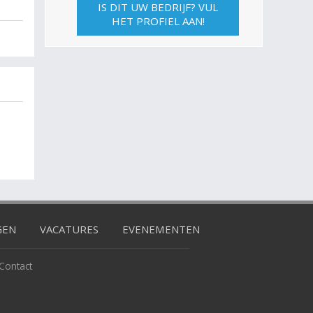
IS DIT UW BEDRIJF? VUL
HET PROFIEL AAN!
GEN
VACATURES
EVENEMENTEN
Contact