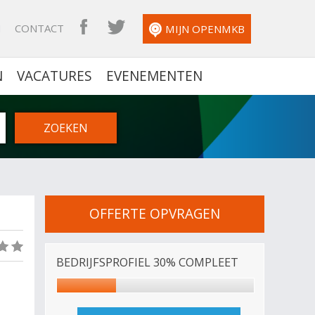
N
CONTACT
OPENMKB FACEBOOK
OPENMKB TWITTER
MIJN OPENMKB
N
VACATURES
EVENEMENTEN
OFFERTE OPVRAGEN
(0)
BEDRIJFSPROFIEL 30% COMPLEET