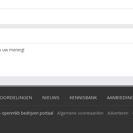
ok uw mening!
OORDELINGEN
NIEUWS
KENNISBANK
AANBIEDIN
 openmkb bedrijven portaal
Algemene voorwaarden
Adverteren