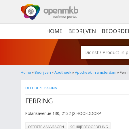
OPENMKB - DE ZAKELIJ
HOME
BEDRIJVEN
BEOORDE
Home
»
Bedrijven
»
Apotheek
»
Apotheek in amsterdam
» Ferri
DEEL DEZE PAGINA
FERRING
Polarisavenue 130
,
2132 JX
HOOFDDORP
OFFERTE AANVRAGEN
SCHRIJF BEOORDELING