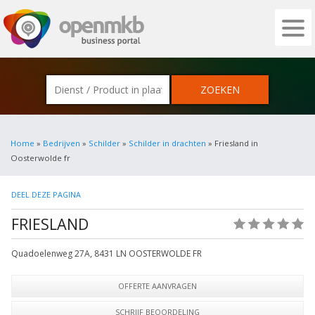
OPENMKB - DE ZAKELIJKE PORTAL VOOR
Home
»
Bedrijven
»
Schilder
»
Schilder in drachten
» Friesland in
Oosterwolde fr
DEEL DEZE PAGINA
FRIESLAND
(0)
Quadoelenweg 27A
,
8431 LN
OOSTERWOLDE FR
OFFERTE AANVRAGEN
SCHRIJF BEOORDELING