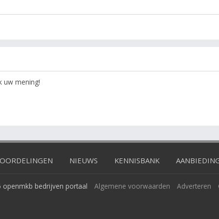
ok uw mening!
OORDELINGEN
NIEUWS
KENNISBANK
AANBIEDIN
 openmkb bedrijven portaal
Algemene voorwaarden
Adverteren