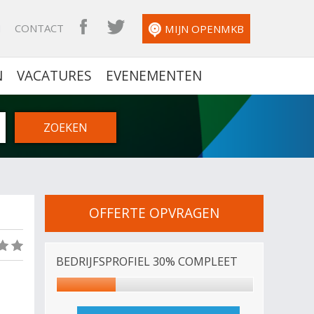
N
CONTACT
OPENMKB FACEBOOK
OPENMKB TWITTER
MIJN OPENMKB
N
VACATURES
EVENEMENTEN
OFFERTE OPVRAGEN
(0)
BEDRIJFSPROFIEL 30% COMPLEET