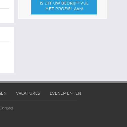
IS DIT UW BEDRIJF? VUL
HET PROFIEL AAN!
GEN
VACATURES
EVENEMENTEN
Contact