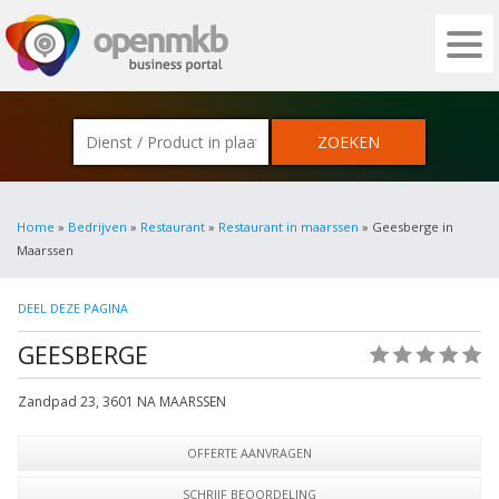
OPENMKB - DE ZAKELIJKE PORTAL VOOR
Home
»
Bedrijven
»
Restaurant
»
Restaurant in maarssen
» Geesberge in
Maarssen
DEEL DEZE PAGINA
GEESBERGE
(0)
Zandpad 23
,
3601 NA
MAARSSEN
OFFERTE AANVRAGEN
SCHRIJF BEOORDELING