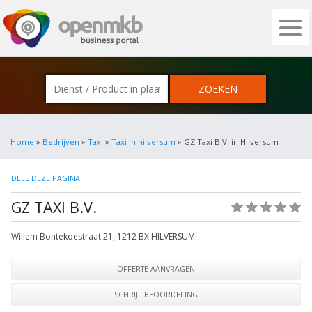
OPENMKB - DE ZAKELIJKE PORTAL VOOR
Home
»
Bedrijven
»
Taxi
»
Taxi in hilversum
» GZ Taxi B.V. in Hilversum
DEEL DEZE PAGINA
GZ TAXI B.V.
(0)
Willem Bontekoestraat 21
,
1212 BX
HILVERSUM
OFFERTE AANVRAGEN
SCHRIJF BEOORDELING