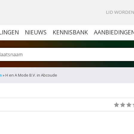
KE PORTAL VOOR BEDRIJVEN
LID WORDE
LINGEN
NIEUWS
KENNISBANK
AANBIEDINGE
m
» H en A Mode B.V. in Abcoude