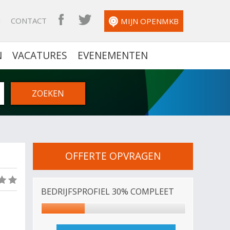
N
CONTACT
OPENMKB FACEBOOK
OPENMKB TWITTER
MIJN OPENMKB
N
VACATURES
EVENEMENTEN
OFFERTE OPVRAGEN
(0)
BEDRIJFSPROFIEL 30% COMPLEET