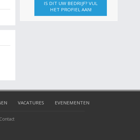
IS DIT UW BEDRIJF? VUL
HET PROFIEL AAN!
GEN
VACATURES
EVENEMENTEN
Contact