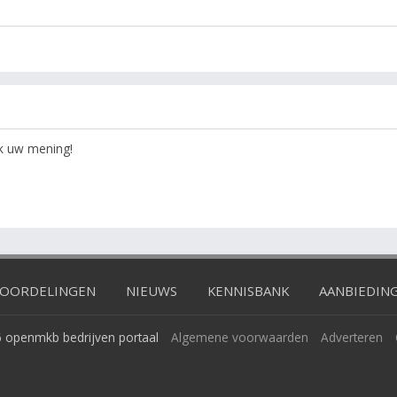
ok uw mening!
OORDELINGEN
NIEUWS
KENNISBANK
AANBIEDIN
 openmkb bedrijven portaal
Algemene voorwaarden
Adverteren