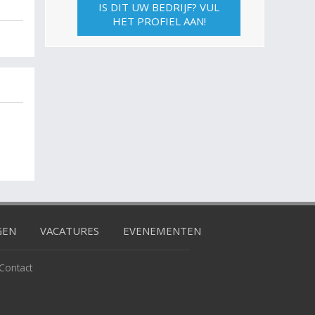
IS DIT UW BEDRIJF? VUL
HET PROFIEL AAN!
GEN
VACATURES
EVENEMENTEN
Contact