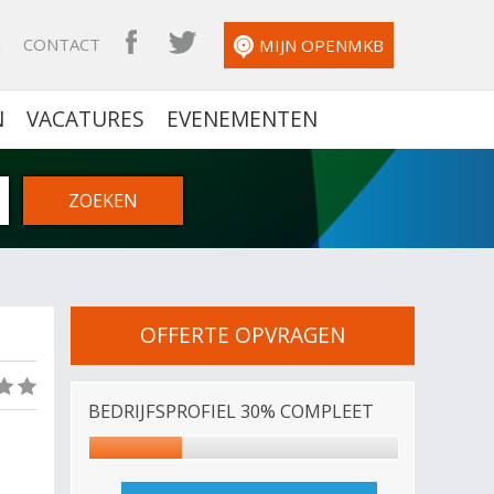
N
CONTACT
OPENMKB FACEBOOK
OPENMKB TWITTER
MIJN OPENMKB
N
VACATURES
EVENEMENTEN
OFFERTE OPVRAGEN
(0)
BEDRIJFSPROFIEL 30% COMPLEET