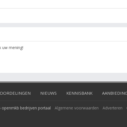
ok uw mening!
OORDELINGEN
NIEUWS
KENNISBANK
AANBIEDIN
 openmkb bedrijven portaal
Algemene voorwaarden
Adverteren