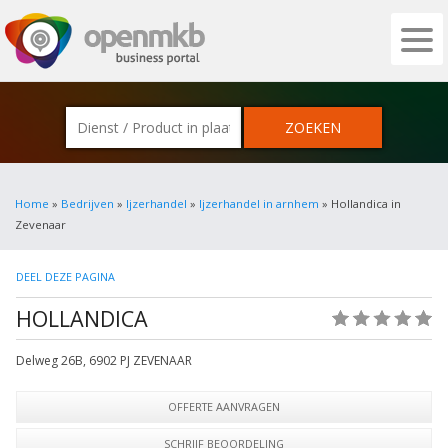
OPENMKB - DE ZAKELIJKE PORTAL VOOR
Home
»
Bedrijven
»
Ijzerhandel
»
Ijzerhandel in arnhem
» Hollandica in
Zevenaar
DEEL DEZE PAGINA
HOLLANDICA
(0)
Delweg 26B
,
6902 PJ
ZEVENAAR
OFFERTE AANVRAGEN
SCHRIJF BEOORDELING