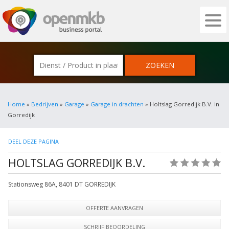
OPENMKB - DE ZAKELIJKE PORTAL VOOR
Home
»
Bedrijven
»
Garage
»
Garage in drachten
» Holtslag Gorredijk B.V. in
Gorredijk
DEEL DEZE PAGINA
HOLTSLAG GORREDIJK B.V.
(0)
Stationsweg 86A
,
8401 DT
GORREDIJK
OFFERTE AANVRAGEN
SCHRIJF BEOORDELING