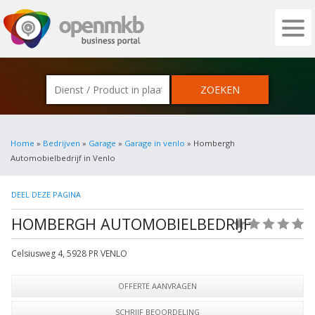
OPENMKB - DE ZAKELIJKE PORTAL VOOR
Home
»
Bedrijven
»
Garage
»
Garage in venlo
» Hombergh
Automobielbedrijf in Venlo
DEEL DEZE PAGINA
HOMBERGH AUTOMOBIELBEDRIJF
(0)
Celsiusweg 4
,
5928 PR
VENLO
OFFERTE AANVRAGEN
SCHRIJF BEOORDELING