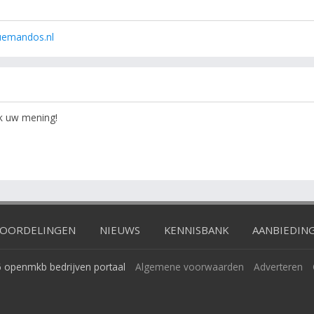
uemandos.nl
ok uw mening!
OORDELINGEN
NIEUWS
KENNISBANK
AANBIEDIN
 openmkb bedrijven portaal
Algemene voorwaarden
Adverteren