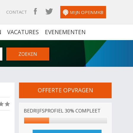
N
CONTACT
OPENMKB FACEBOOK
OPENMKB TWITTER
MIJN OPENMKB
N
VACATURES
EVENEMENTEN
OFFERTE OPVRAGEN
(0)
BEDRIJFSPROFIEL 30% COMPLEET