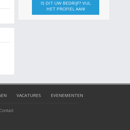
IS DIT UW BEDRIJF? VUL
HET PROFIEL AAN!
GEN
VACATURES
EVENEMENTEN
Contact