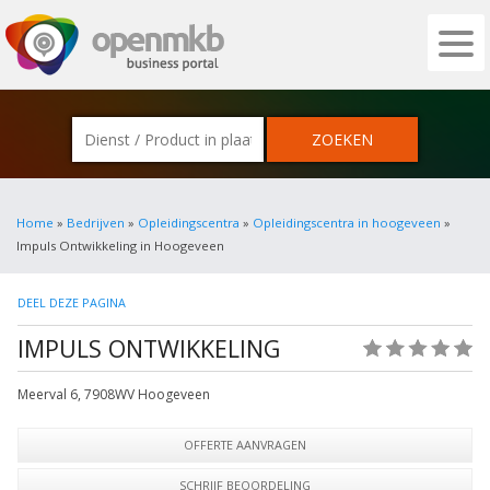
OPENMKB - DE ZAKELIJKE PORTAL VOOR
Home
»
Bedrijven
»
Opleidingscentra
»
Opleidingscentra in hoogeveen
»
Impuls Ontwikkeling in Hoogeveen
DEEL DEZE PAGINA
IMPULS ONTWIKKELING
(0)
Meerval 6
,
7908WV
Hoogeveen
OFFERTE AANVRAGEN
SCHRIJF BEOORDELING