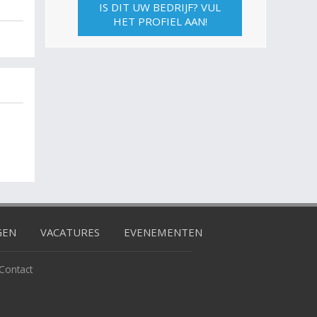
IS DIT UW BEDRIJF? VUL
HET PROFIEL AAN!
GEN
VACATURES
EVENEMENTEN
Contact