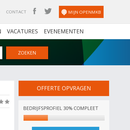
N
CONTACT
OPENMKB FACEBOOK
OPENMKB TWITTER
MIJN OPENMKB
N
VACATURES
EVENEMENTEN
OFFERTE OPVRAGEN
(0)
BEDRIJFSPROFIEL 30% COMPLEET