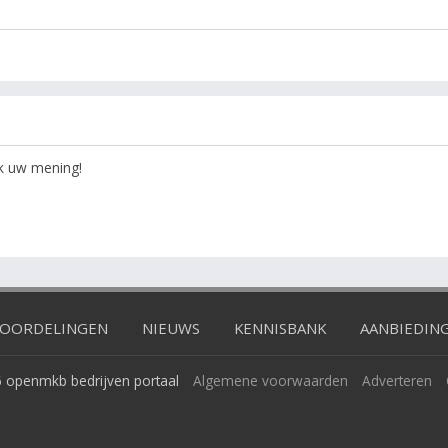
ok uw mening!
OORDELINGEN
NIEUWS
KENNISBANK
AANBIEDIN
 openmkb bedrijven portaal
Algemene voorwaarden
Adverteren