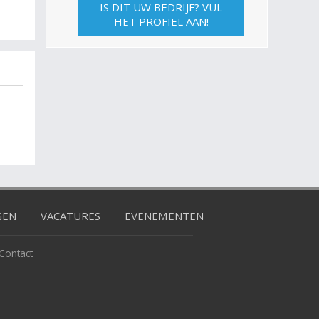
IS DIT UW BEDRIJF? VUL
HET PROFIEL AAN!
GEN
VACATURES
EVENEMENTEN
Contact