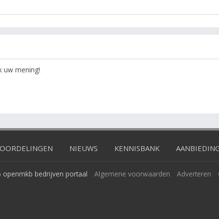
ok uw mening!
OORDELINGEN
NIEUWS
KENNISBANK
AANBIEDIN
 openmkb bedrijven portaal
Algemene voorwaarden
Adverteren