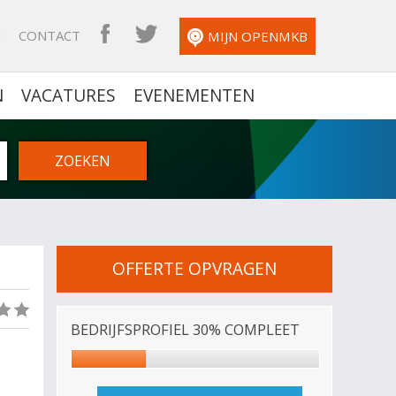
N
CONTACT
OPENMKB FACEBOOK
OPENMKB TWITTER
MIJN OPENMKB
N
VACATURES
EVENEMENTEN
OFFERTE OPVRAGEN
(0)
BEDRIJFSPROFIEL 30% COMPLEET