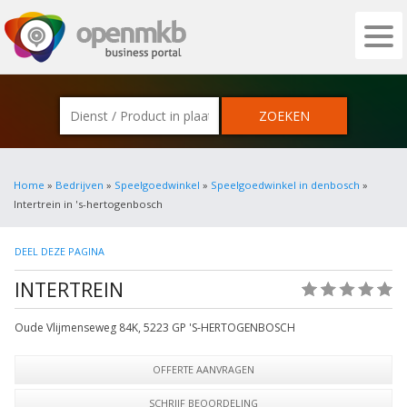
OPENMKB - DE ZAKELIJKE PORTAL VOOR
Home
»
Bedrijven
»
Speelgoedwinkel
»
Speelgoedwinkel in denbosch
»
Intertrein in 's-hertogenbosch
DEEL DEZE PAGINA
INTERTREIN
(0)
Oude Vlijmenseweg 84K
,
5223 GP
'S-HERTOGENBOSCH
OFFERTE AANVRAGEN
SCHRIJF BEOORDELING