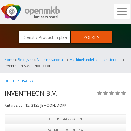
OPENMKB - DE ZAKELIJKE PORTAL VOOR
Home
»
Bedrijven
»
Machinehandelaar
»
Machinehandelaar in amsterdam
»
Inventheon B.V. in Hoofddorp
DEEL DEZE PAGINA
INVENTHEON B.V.
(0)
Antareslaan 12
,
2132 JE
HOOFDDORP
OFFERTE AANVRAGEN
SCHRIJF BEOORDELING