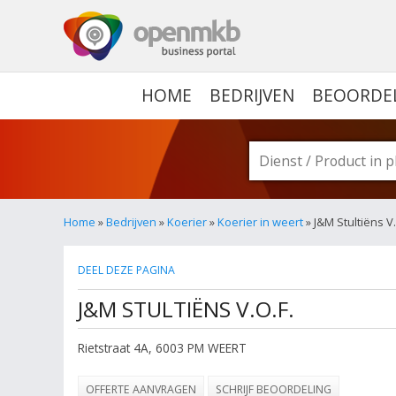
OPENMKB - DE ZAKELIJ
HOME
BEDRIJVEN
BEOORDE
Home
»
Bedrijven
»
Koerier
»
Koerier in weert
» J&M Stultiëns V
DEEL DEZE PAGINA
J&M STULTIËNS V.O.F.
Rietstraat 4A
,
6003 PM
WEERT
OFFERTE AANVRAGEN
SCHRIJF BEOORDELING