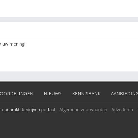
ok uw mening!
OORDELINGEN
NIEUWS
KENNISBANK
AANBIEDIN
 openmkb bedrijven portaal
Algemene voorwaarden
Adverteren