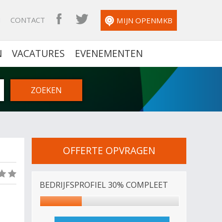
N
CONTACT
OPENMKB FACEBOOK
OPENMKB TWITTER
MIJN OPENMKB
N
VACATURES
EVENEMENTEN
OFFERTE OPVRAGEN
(0)
BEDRIJFSPROFIEL 30% COMPLEET