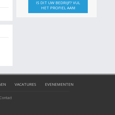
IS DIT UW BEDRIJF? VUL
HET PROFIEL AAN!
GEN
VACATURES
EVENEMENTEN
Contact