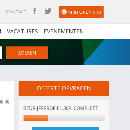
N
CONTACT
OPENMKB FACEBOOK
OPENMKB TWITTER
MIJN OPENMKB
N
VACATURES
EVENEMENTEN
OFFERTE OPVRAGEN
(0)
BEDRIJFSPROFIEL 30% COMPLEET