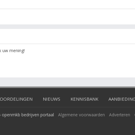
ok uw mening!
OORDELINGEN
NIEUWS
KENNISBANK
AANBIEDIN
 openmkb bedrijven portaal
Algemene voorwaarden
Adverteren