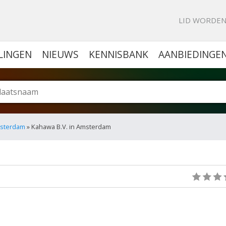
KE PORTAL VOOR BEDRIJVEN
LID WORDE
LINGEN
NIEUWS
KENNISBANK
AANBIEDINGE
amsterdam
» Kahawa B.V. in Amsterdam